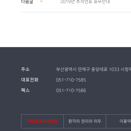
다음글
2019년 추석연휴 휴무안내
주소
부산광역시 연제구 중앙대로 1033 시청
대표전화
051-710-7585
팩스
051-710-7586
개인정보처리방침
환자의 권리와 의무
이용약