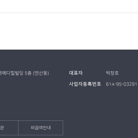
역메디컬빌딩 5층 (연산동)
대표자
박창호
사업자등록번호
614-95-03291
관
비급여안내